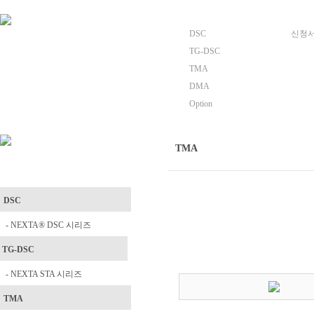
DSC
신청서양식
TG-DSC
TMA
DMA
Option
TMA
DSC
- NEXTA® DSC 시리즈
TG-DSC
- NEXTA STA 시리즈
TMA