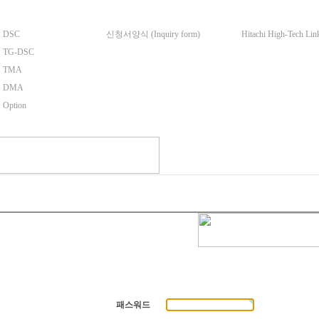
DSC
신청서양식 (Inquiry form)
Hitachi High-Tech Lin
TG-DSC
TMA
DMA
Option
패스워드